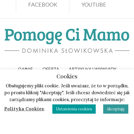
FACEBOOK
YOUTUBE
O MNIE
OFERTA
ARTYKUŁY I WYWIADY
Cookies
PORADY
WARSZTATY I SPOTKANIA
KONTAKT
Obsługujemy pliki cookie. Jeśli uważasz, że to w porządku,
po prostu kliknij "Akceptuję". Jeśli chcesz dowiedzieć się jak
REGULAMIN
POLITYKA PRYWATNOŚCI
zarządzamy plikami cookies, przeczytaj te informacje:
POLITYKA COOKIES
Polityka Cookies
.
Ustawienia cookies
Akceptuję
Realizacja: White PR