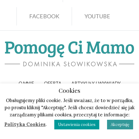
FACEBOOK
YOUTUBE
O MNIE
OFERTA
ARTYKUŁY I WYWIADY
Cookies
PORADY
WARSZTATY I SPOTKANIA
KONTAKT
Obsługujemy pliki cookie. Jeśli uważasz, że to w porządku,
po prostu kliknij "Akceptuję". Jeśli chcesz dowiedzieć się jak
REGULAMIN
POLITYKA PRYWATNOŚCI
zarządzamy plikami cookies, przeczytaj te informacje:
POLITYKA COOKIES
Polityka Cookies
.
Ustawienia cookies
Akceptuję