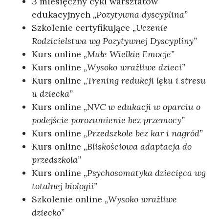
3 miesięczny cykl warsztatów
edukacyjnych
„
Pozytywna dyscyplina”
Szkolenie certyfikujące
„
Uczenie
Rodzicielstwa wg Pozytywnej Dyscypliny”
Kurs online
„
Małe Wielkie Emocje”
Kurs online
„Wysoko wrażliwe dzieci”
Kurs online
„Trening redukcji lęku i stresu
u dziecka”
Kurs online
„NVC w edukacji w oparciu o
podejście porozumienie bez przemocy”
Kurs online
„Przedszkole bez kar i nagród”
Kurs online
„Bliskościowa adaptacja do
przedszkola”
Kurs online
„Psychosomatyka dziecięca wg
totalnej biologii”
Szkolenie online
„Wysoko wrażliwe
dziecko”