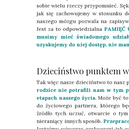
sobie wielu rzeczy przypomnieć. Sęk
jak się zachowujemy w stosunku do
naszego mózgu pozwala na zapisywa
Jest za to odpowiedzialna
PAMIĘĆ U
musimy mieć świadomego udział
uzyskujemy do niej dostęp, nie ma
Dzieciństwo punktem w
Tak więc nasze dzieciństwo to nasz p
rodzice nie potrafili nam w tym 
etapach naszego życia.
Może być to
do życiowego partnera, którego b
źródło tych uczuć, otwarcie o ty
nieraniący innych sposób.
Przepraco
Jesteśmy wówczas zaskoczeni jak w