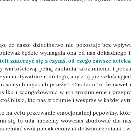
ego, że nasze dzieciństwo nie pozostaje bez wpły
, ponieważ będzie wymagała ona od nas dokładnego 
eli zmierzyć się z czymś, od czego zawsze uciekal
 wartościową, pełną zaufania, zrozumienia i pocz
zym motywatorem do tego, aby z tą przeszłością jed
en samych ciężkich przeżyć. Chodzi o to, że nawet
łku i zaangażowania w ich zrozumienie i przeprac
oś bliski, kto nas zrozumie i wesprze w każdej sytu
ż na celu przerwanie emocjonalnej pępowiny, któr
nam się to uda, możemy wówczas zbudować dla nas
i zapełniać swój plecak cennymi doświadczeniami i w