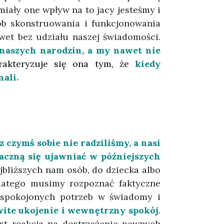
iały one wpływ na to jacy jesteśmy i
ób skonstruowania i funkcjonowania
et bez udziału naszej świadomości.
naszych narodzin, a my nawet nie
rakteryzuje się ona tym, że
kiedy
ali.
z czymś sobie nie radziliśmy, a nasi
aczną się ujawniać w późniejszych
jbliższych nam osób, do dziecka albo
latego musimy rozpoznać faktyczne
aspokojonych potrzeb w świadomy i
owite ukojenie i wewnętrzny spokój
.
st reakcja na dostrzeżenie pewnych