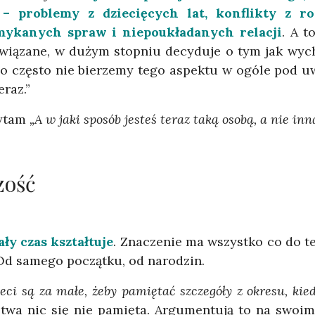
 – problemy z dziecięcych lat, konflikty z ro
ykanych spraw i niepoukładanych relacji
. A t
wiązane, w dużym stopniu decyduje o tym jak wych
o często nie bierzemy tego aspektu w ogóle pod uwa
eraz.”
ytam
„A w jaki sposób jesteś teraz taką osobą, a nie inn
zość
ały czas kształtuje
. Znaczenie ma wszystko co do te
 Od samego początku, od narodzin.
ieci są za małe, żeby pamiętać szczegóły z okresu, k
twa nic się nie pamięta. Argumentują to na swoim 