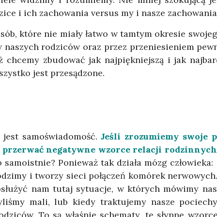
odzice i ich zachowania versus my i nasze zachowani
osób, które nie miały łatwo w tamtym okresie swojeg
 naszych rodziców oraz przez przeniesieniem pewn
ż chcemy zbudować jak najpiękniejszą i jak najba
szystko jest przesądzone.
i jest samoświadomość.
Jeśli zrozumiemy swoje p
 przerwać negatywne wzorce relacji rodzinnych, 
o samoistnie? Ponieważ tak działa mózg człowieka:
rodzimy i tworzy sieci połączeń komórek nerwowych. 
osłużyć nam tutaj sytuacje, w których mówimy na
byliśmy mali, lub kiedy traktujemy nasze pociec
dziców. To są właśnie schematy, te słynne wzorce 