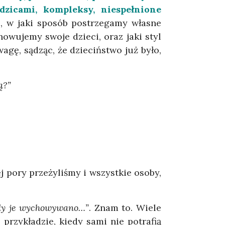
dzicami, kompleksy, niespełnione
o, w jaki sposób postrzegamy własne
owujemy swoje dzieci, oraz jaki styl
gę, sądząc, że dzieciństwo już było,
ą?”
j pory przeżyliśmy i wszystkie osoby,
iedy je wychowywano…”
. Znam to. Wiele
przykładzie, kiedy sami nie potrafią