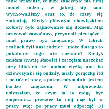
takie wrażenie, że duże znaczenie ma tutaj
model rodziny w jakiej się sami
wychowaliśmy oraz to, że czasy się
zmieniają. Kiedyś głównym obowiązkiem
kobiety było zajmowanie się domem. Mąż
pracował zawodowo, przynosił pieniądze i
miał prawo być zmęczony. W takich
realiach żyli nasi rodzice – może dlatego to
pokolenie tego nie rozumie? Kiedyś
miałam chwilę słabości i zaczęłam narzekać
przy bliskich, że miałam ciężką noc, bo
dziewczynki się budziły, miały gorączkę itd
i po takiej nocy, a potem całym dniu jestem
bardzo zmęczona. W odpowiedzi
usłyszałam, że czym ja ja mogę być
zmęczona… przecież to mój mąż był w
pracy, więc po pracy musi odpocząć. Oj