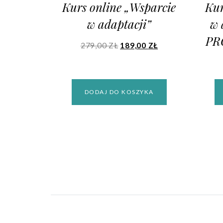
Kurs online „Wsparcie
Kur
w adaptacji”
w 
PR
279,00
ZŁ
189,00
ZŁ
DODAJ DO KOSZYKA
cie i