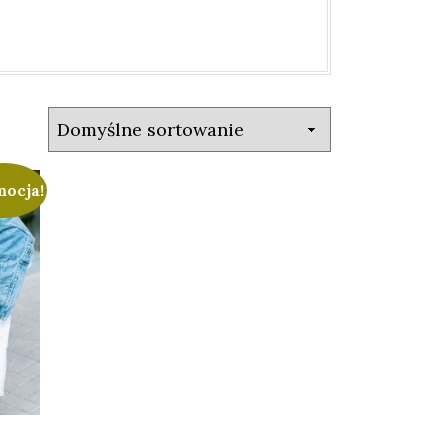
ocja!