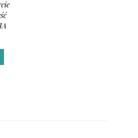
cie
ęść
IA