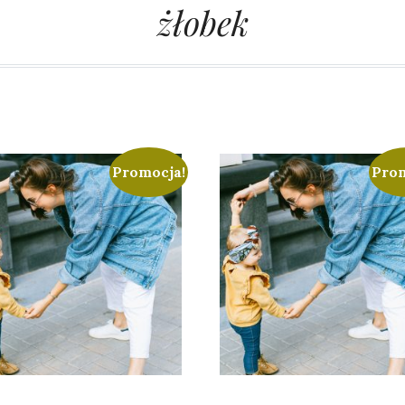
żłobek
Promocja!
Prom