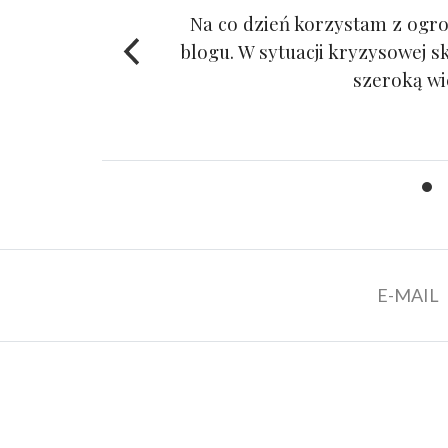
ziecko
Na co dzień korzystam z ogr
aliśmy
blogu. W sytuacji kryzysowej s
 pracy
szeroką wi
ię z
E-MAIL