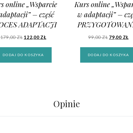
s online „Wsparcie
Kurs online „Wspar
adaptacji” – część
w adaptacji” – cz
OCES ADAPTACJI
PRZYGOTOWAN
179,00
ZŁ
122,00
ZŁ
99,00
ZŁ
79,00
ZŁ
DODAJ DO KOSZYKA
DODAJ DO KOSZYKA
Opinie