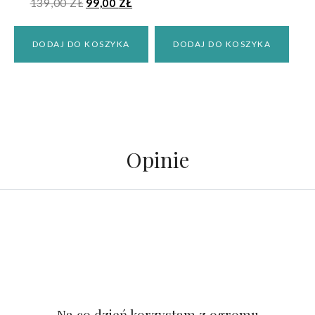
139,00
ZŁ
99,00
ZŁ
DODAJ DO KOSZYKA
DODAJ DO KOSZYKA
Opinie
Na co dzień korzystam z ogromu