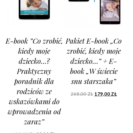
E-book ”Co zrobić,
Pakiet E-book „Co
kiedy moje
zrobić, kiedy moje
dziecko…?
dziecko…” + E-
Praktyczny
book „W świecie
poradnik dla
snu starszaka”
rodziców ze
268,00
ZŁ
179,00
ZŁ
wskazówkami do
wprowadzenia od
zaraz”